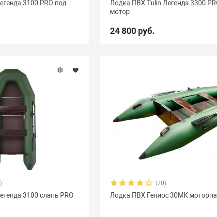
Легенда 3100 PRO под
Лодка ПВХ Tulin Легенда 3300 PR
мотор
vezda
21
Азимут
0
АкваPro
4
Аквилон
13
24 800 руб.
Боатсман
9
Боцман
3
Витязь
4
Волга
9
ьта
12
ДМБ
25
Добрыня
2
Кайман
12
Ка
уна
10
Медведь
12
Мичман
3
Мневка
3
GT
8
Орка Драккар
8
Парус
7
Патриот
3
П
ейдон Касатка
4
Посейдон Титан
2
Роджер Sfera
Фаворит
4
Феникс
1
Флинт
3
Фортуна
8
)
(70)
Легенда 3100 слань PRO
Лодка ПВХ Гелиос 30МК моторн