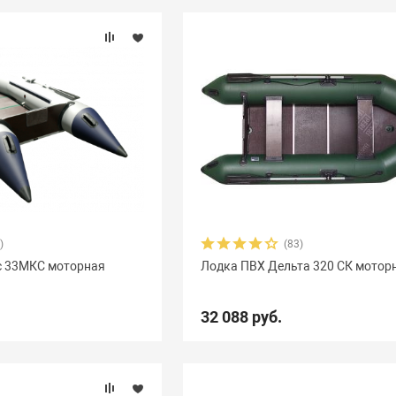
)
(83)
с 33МКC моторная
Лодка ПВХ Дельта 320 СК мотор
32 088 руб.