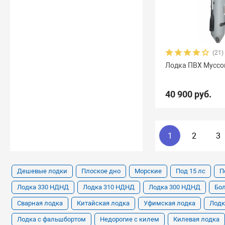
(21)
Лодка ПВХ Муссо
40 900 руб.
1
2
3
Дешевые лодки
Плоское дно
Морские
Под 15 лс
П
Лодка 330 НДНД
Лодка 310 НДНД
Лодка 300 НДНД
Бо
Сварная лодка
Китайская лодка
Уфимская лодка
Лодк
Лодка с фальшбортом
Недорогие с килем
Килевая лодка