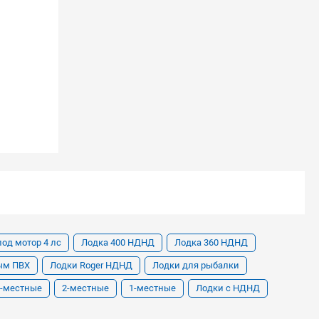
од мотор 4 лс
Лодка 400 НДНД
Лодка 360 НДНД
ым ПВХ
Лодки Roger НДНД
Лодки для рыбалки
3-местные
2-местные
1-местные
Лодки с НДНД