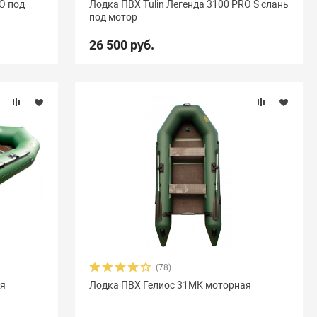
O под
Лодка ПВХ Tulin Легенда 3100 PRO S слань
под мотор
Акула
9
Альбатрос
11
Андромеда
2
26 500 руб.
Вуд
10
Выдра
15
Галс
6
мыш
18
Кета
9
Кола
1
Колибри
4
Навигатор
16
Нептун
11
Одиссей
4
ересвет
1
Пилот
16
Посейдон
3
6
Селенга
12
Скайра
11
Солар
25
Чирок
7
Ямаран
13
(78)
ая
Лодка ПВХ Гелиос 31МК моторная