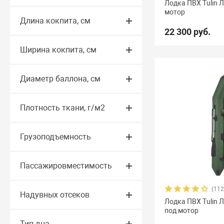
Лодка ПВХ Tulin 
мотор
Длина кокпита, см
Yachtmarin
28
Zodiac
47
Zongshen
7
Z
22 300 руб.
Арчер
8
Астра
17
Баджер
40
Барс
6
Ширина кокпита, см
Гладиатор
65
Групер
9
Двина
16
Дел
Диаметр баллона, см
Командор
8
Комбат
8
Компас
19
Лаг
Омега
23
Оникс
9
Орка Argo
5
Орка 
Плотность ткани, г/м2
Посейдон Антей
3
Посейдон Викинг
6
Пос
Грузоподъемность
Союз
13
Стрелка
8
Тайфун
3
Улов
8
Пассажировместимость
(112
Надувных отсеков
Лодка ПВХ Tulin 
под мотор
Тип дна