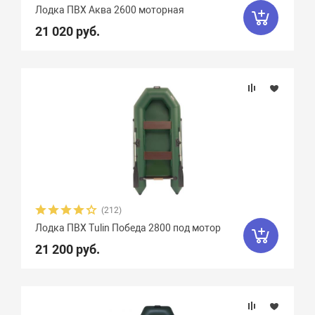
Гладиатор
65
Групер
9
Лодка ПВХ Аква 2600 моторная
21 020 руб.
Двина
16
Дельта
12
ДМБ
25
Добрыня
2
Кайман
12
Камыш
18
Кета
9
Кола
1
Колибри
4
Командор
8
Комбат
8
Компас
19
Лагуна
10
Медведь
12
(212)
Мичман
3
Мневка
3
Лодка ПВХ Tulin Победа 2800 под мотор
Навигатор
16
Нептун
11
21 200 руб.
Одиссей
4
Омега
23
Оникс
9
Орка Argo
5
Орка GT
8