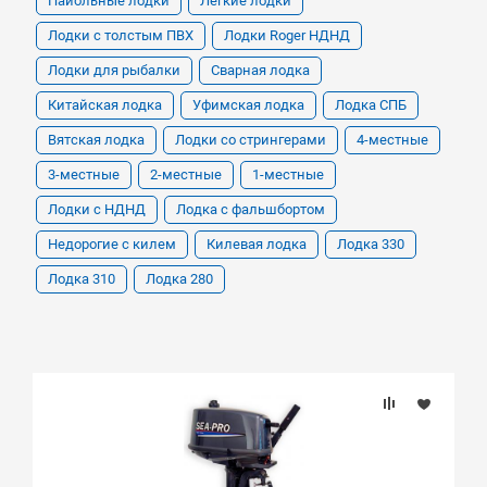
Пайольные лодки
Легкие лодки
Лодки с толстым ПВХ
Лодки Roger НДНД
Лодки для рыбалки
Сварная лодка
Китайская лодка
Уфимская лодка
Лодка СПБ
Вятская лодка
Лодки со стрингерами
4-местные
3-местные
2-местные
1-местные
Лодки с НДНД
Лодка с фальшбортом
Недорогие с килем
Килевая лодка
Лодка 330
Лодка 310
Лодка 280