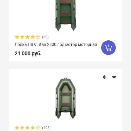
Weekend
2
Yachtmarin
28
Zodiac
47
Zongshen
7
Zvezda
21
Азимут
0
(39)
АкваPro
4
Аквилон
13
Лодка ПВХ Titan 2800 под мотор моторная
21 000 руб.
Акула
9
Альбатрос
11
Андромеда
2
Арчер
8
Астра
17
Баджер
40
Барс
6
Боатсман
9
Боцман
3
Витязь
4
Волга
9
Вуд
10
Выдра
15
Галс
6
(108)