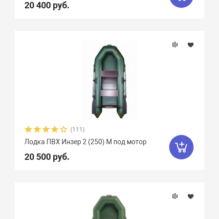
20 400 руб.
Крепление сидений
Marko Boats
38
Mega Boat
12
Nissamaran
13
Nordik
11
Количество сидений
Norvik
20
Quick Stream
8
Вид весел
Rapid
3
Regatta
9
RusBoat
17
Особенности
Scandic
4
SibRiver GT
8
SibRiver Хатанга
22
Silverado
10
(111)
Лодка ПВХ Инзер 2 (250) М под мотор
SMarine
38
Sonata
16
20 500 руб.
Speeda
4
StarBoat
4
Stel
7
Storm
3
Stream
5
Sun Marine
19
Titan Boats
4