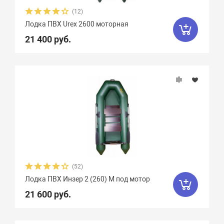
Феникс
1
Флинт
3
Фортуна
8
(12)
Лодка ПВХ Urex 2600 моторная
Чирок
7
Ямаран
13
21 400 руб.
(52)
Лодка ПВХ Инзер 2 (260) М под мотор
21 600 руб.