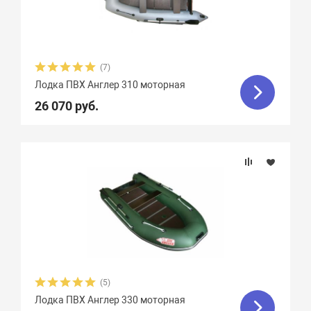
Плотность ткани, г/м2
Грузоподъемность
(7)
Пассажировместимость
Лодка ПВХ Англер 310 моторная
26 070 руб.
Тип дна
Тип киля
Тип швов
Максимальная мощность мотора, л.с.
(5)
Вес, кг
Лодка ПВХ Англер 330 моторная