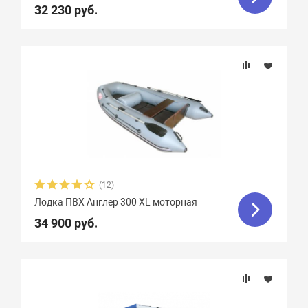
32 230 руб.
Вид транца
Материал
Фальшборт
Стрингера
Крепление сидений
(12)
Лодка ПВХ Англер 300 XL моторная
Количество сидений
34 900 руб.