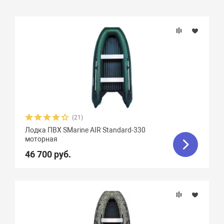
Подбор параметров
Бренд
Длина, см
Ширина, см
(21)
Лодка ПВХ SMarine AIR Standard-330
Длина кокпита, см
моторная
46 700 руб.
Ширина кокпита, см
Диаметр баллона, см