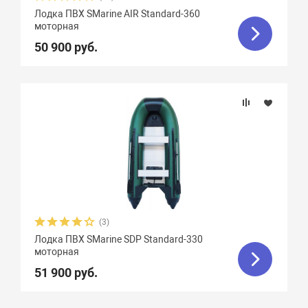
Вес, кг
Лодка ПВХ SMarine AIR Standard-360
моторная
50 900 руб.
Вид транца
Материал
Фальшборт
Стрингера
Крепление сидений
(3)
Лодка ПВХ SMarine SDP Standard-330
моторная
Количество сидений
51 900 руб.
Особенности