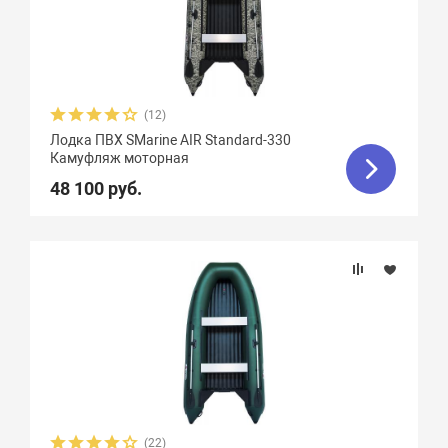
Плотность ткани, г/м2
Грузоподъемность
(12)
Пассажировместимость
Лодка ПВХ SMarine AIR Standard-330
Камуфляж моторная
Надувных отсеков
48 100 руб.
Тип дна
Тип киля
Тип швов
Максимальная мощность мотора, л.с.
(22)