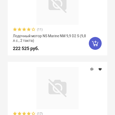
Охлаждение
Тип топлива
(11)
Количество тактов
Лодочный мотор NS Marine NM 9,9 D2 S (9,8
л.с., 2 такта)
222 525 руб.
(17)