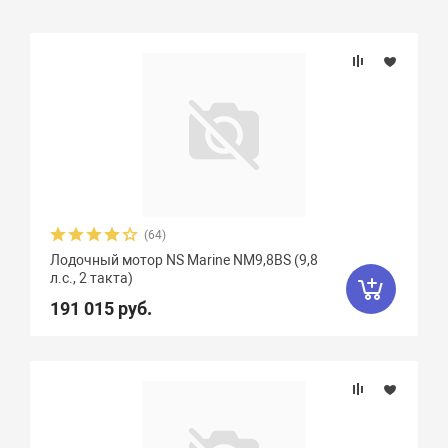
Подбор параметров
Бренд
Вес, кг
Вид мотора
(64)
Лодочный мотор NS Marine NM9,8BS (9,8
Количество цилиндров
л.с., 2 такта)
191 015 руб.
Мощность мотора, л.с.
Объем двигателя, куб. см.