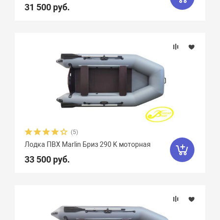
31 500 руб.
Вес, кг
Вид транца
Материал
Фальшборт
Стрингера
(5)
Лодка ПВХ Marlin Бриз 290 K моторная
Крепление сидений
33 500 руб.
Количество сидений