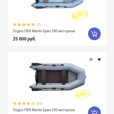
Плотность ткани, г/м2
Грузоподъемность
(7)
Пассажировместимость
Лодка ПВХ Marlin Бриз 280 моторная
25 000 руб.
Надувных отсеков
Тип дна
Тип киля
Тип швов
(21)
Максимальная мощность мотора, л.с.
Лодка ПВХ Marlin Бриз 290 моторная