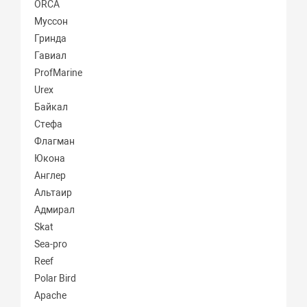
ORCA
Муссон
Гринда
Гавиал
ProfMarine
Urex
Байкал
Стефа
Флагман
Юкона
Англер
Альтаир
Адмирал
Skat
Sea-pro
Reef
Polar Bird
Apache