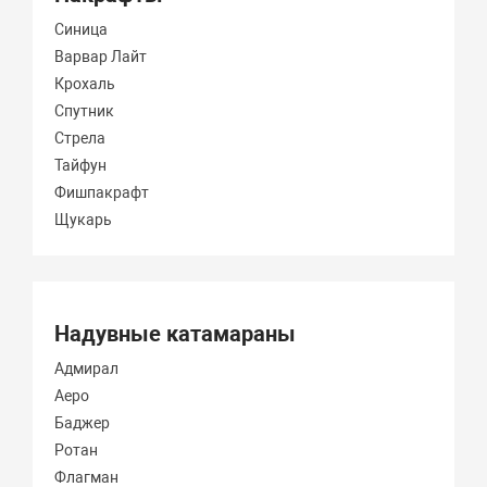
Синица
Варвар Лайт
Крохаль
Спутник
Стрела
Тайфун
Фишпакрафт
Щукарь
Надувные катамараны
Адмирал
Аеро
Баджер
Ротан
Флагман