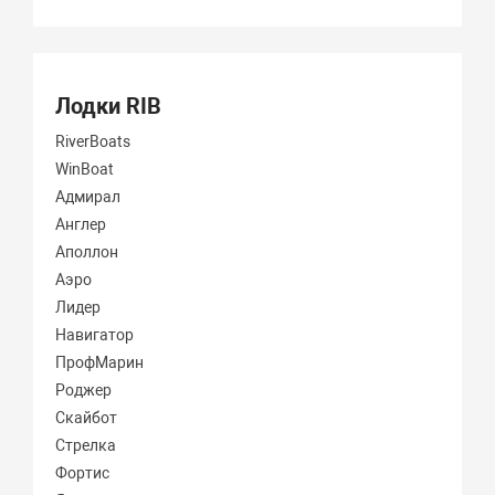
Лодки RIB
RiverBoats
WinBoat
Адмирал
Англер
Аполлон
Аэро
Лидер
Навигатор
ПрофМарин
Роджер
Скайбот
Стрелка
Фортис