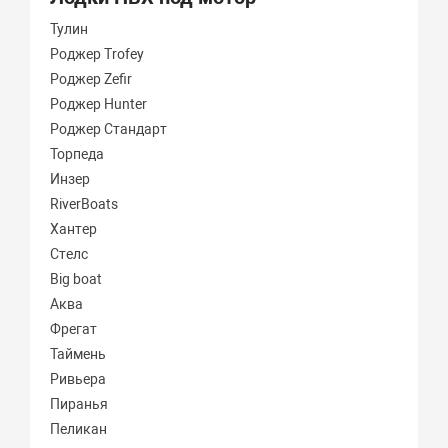
Тулин
Роджер Trofey
Роджер Zefir
Роджер Hunter
Роджер Стандарт
Торпеда
Инзер
RiverBoats
Хантер
Стелс
Big boat
Аква
Фрегат
Таймень
Ривьера
Пиранья
Пеликан