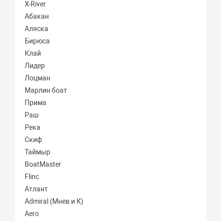
X-River
Абакан
Аляска
Бирюса
Клай
Лидер
Лоцман
Марлин боат
Прима
Раш
Река
Скиф
Таймыр
BoatMaster
Flinc
Атлант
Admiral (Мнев и К)
Aero