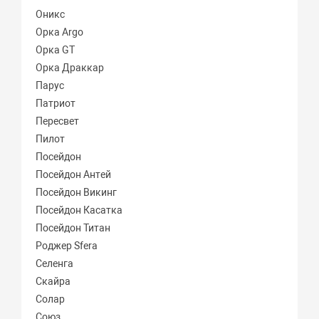
Оникс
Орка Argo
Орка GT
Орка Драккар
Парус
Патриот
Пересвет
Пилот
Посейдон
Посейдон Антей
Посейдон Викинг
Посейдон Касатка
Посейдон Титан
Роджер Sfera
Селенга
Скайра
Солар
Союз