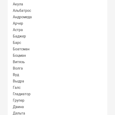
Акула
Альбатрос
Андромеда
Арчер
Астра
Баджер
Барс
Боатсман
Боцман
Витязь
Волга
Вуд
Выдра
Галс
Гладиатор
Групер
Двина
Дельта