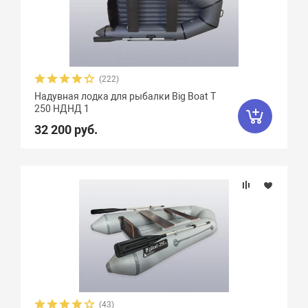
Плотность ткани, г/м2
Грузоподъемность
(222)
Пассажировместимость
Надувная лодка для рыбалки Big Boat Т
250 НДНД 1
Надувных отсеков
32 200 руб.
Тип дна
Тип киля
Тип швов
Максимальная мощность мотора, л.с.
(43)