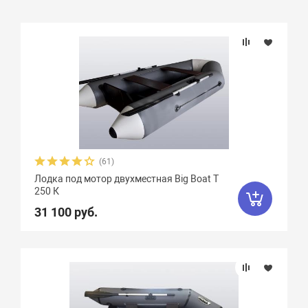
Подбор параметров
Бренд
Длина, см
Ширина, см
(61)
Лодка под мотор двухместная Big Boat T
Длина кокпита, см
250 К
31 100 руб.
Ширина кокпита, см
Диаметр баллона, см