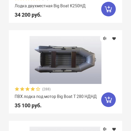
Вес, кг
Лодка двухместная Big Boat К250НД
34 200 руб.
Вид транца
Материал
Фальшборт
Стрингера
(288)
Крепление сидений
ПВХ лодка под мотор Big Boat T 280 НДНД
35 100 руб.
Количество сидений