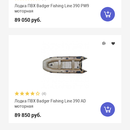
Вес, кг
Лодка ПВХ Badger Fishing Line 390 PW9
моторная
89 050 руб.
Вид транца
Материал
Фальшборт
Стрингера
Крепление сидений
(4)
Лодка ПВХ Badger Fishing Line 390 AD
моторная
Количество сидений
89 850 руб.