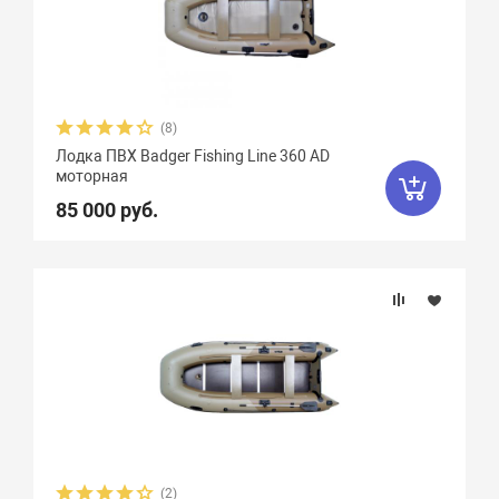
Плотность ткани, г/м2
Грузоподъемность
(8)
Пассажировместимость
Лодка ПВХ Badger Fishing Line 360 AD
моторная
Надувных отсеков
85 000 руб.
Тип дна
Тип киля
Тип швов
Максимальная мощность мотора, л.с.
(2)