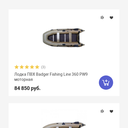
Подбор параметров
Бренд
Длина, см
Ширина, см
(3)
Лодка ПВХ Badger Fishing Line 360 PW9
Длина кокпита, см
моторная
84 850 руб.
Ширина кокпита, см
Диаметр баллона, см