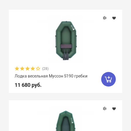
Подбор параметров
Бренд
Длина, см
Ширина, см
(28)
Лодка весельная Муссон S190 гребки
Длина кокпита, см
11 680 руб.
Ширина кокпита, см
Диаметр баллона, см