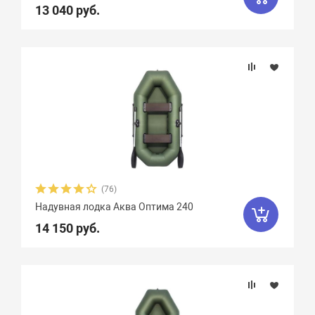
13 040 руб.
Крепление сидений
Количество сидений
Вид весел
(76)
Надувная лодка Аква Оптима 240
14 150 руб.