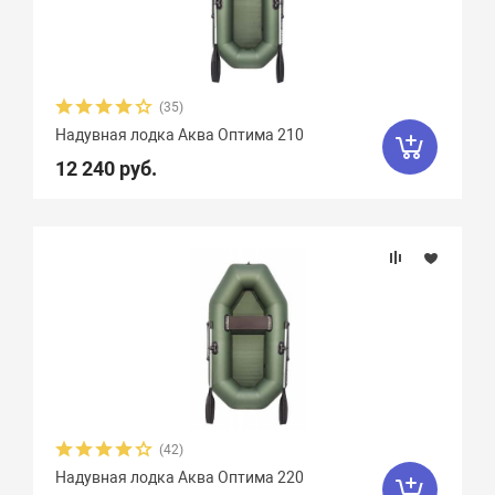
Диаметр баллона, см
Грузоподъемность
(35)
Пассажировместимость
Надувная лодка Аква Оптима 210
12 240 руб.
Тип дна
Тип швов
Вес, кг
Вид транца
(42)
Материал
Надувная лодка Аква Оптима 220