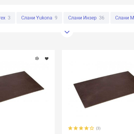
rex
3
Слани Yukona
9
Слани Инзер
36
Слани М
егат
20
Слани Хантер
4
(3)