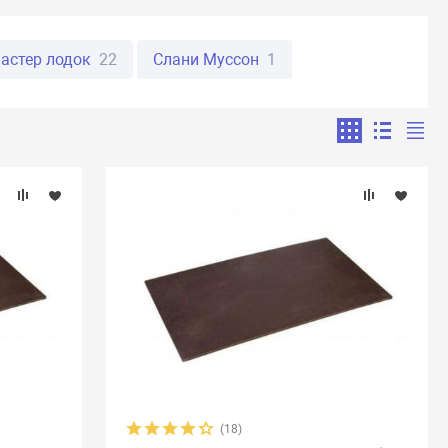
астер лодок
22
Слани Муссон
1
(18)