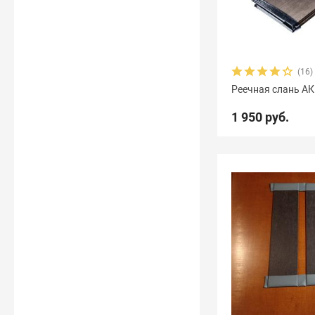
(16)
Реечная слань А
1 950 руб.