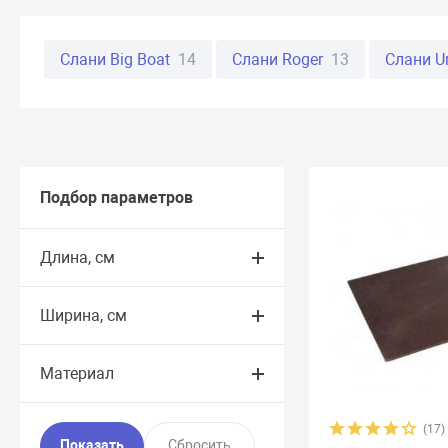
Слани Big Boat
14
Слани Roger
13
Слани U
Слани Титан
19
Слани Тулин
28
Слани Фр
Подбор параметров
Длина, см
Ширина, см
Материал
(17)