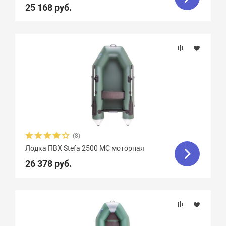
25 168 руб.
Вид транца
Материал
Фальшборт
Стрингера
Крепление сидений
(8)
Лодка ПВХ Stefa 2500 МС моторная
Количество сидений
26 378 руб.