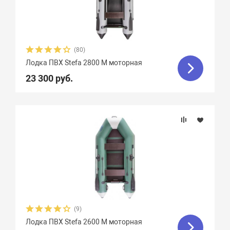
Грузоподъемность
Пассажировместимость
(80)
Надувных отсеков
Лодка ПВХ Stefa 2800 М моторная
23 300 руб.
Тип дна
Тип киля
Тип швов
Максимальная мощность мотора, л.с.
(9)
Вес, кг
Лодка ПВХ Stefa 2600 М моторная